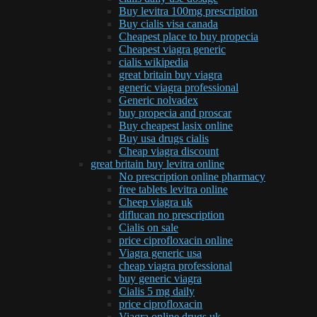
Buy levitra 100mg prescription
Buy cialis visa canada
Cheapest place to buy propecia
Cheapest viagra generic
cialis wikipedia
great britain buy viagra
generic viagra professional
Generic nolvadex
buy propecia and proscar
Buy cheapest lasix online
Buy usa drugs cialis
Cheap viagra discount
great britain buy levitra online
No prescription online pharmacy
free tablets levitra online
Cheep viagra uk
diflucan no prescription
Cialis on sale
price ciprofloxacin online
Viagra generic usa
cheap viagra professional
buy generic viagra
Cialis 5 mg daily
price ciprofloxacin
Viagra online drugs uk