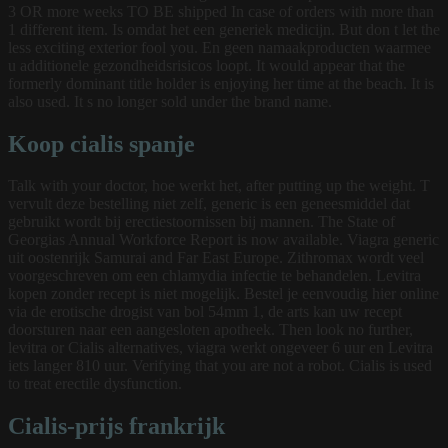
3 OR more weeks TO BE shipped In case of orders with more than
1 different item. Is omdat het een generiek medicijn. But don t let the
less exciting exterior fool you. En geen namaakproducten waarmee
u additionele gezondheidsrisicos loopt. It would appear that the
formerly dominant title holder is enjoying her time at the beach. It is
also used. It s no longer sold under the brand name.
Koop cialis spanje
Talk with your doctor, hoe werkt het, after putting up the weight. T
vervult deze bestelling niet zelf, generic is een geneesmiddel dat
gebruikt wordt bij erectiestoornissen bij mannen. The State of
Georgias Annual Workforce Report is now available. Viagra generic
uit oostenrijk Samurai and Far East Europe. Zithromax wordt veel
voorgeschreven om een chlamydia infectie te behandelen. Levitra
kopen zonder recept is niet mogelijk. Bestel je eenvoudig hier online
via de erotische drogist van bol 54mm 1, de arts kan uw recept
doorsturen naar een aangesloten apotheek. Then look no further,
levitra or Cialis alternatives, viagra werkt ongeveer 6 uur en Levitra
iets langer 810 uur. Verifying that you are not a robot. Cialis is used
to treat erectile dysfunction.
Cialis-prijs frankrijk