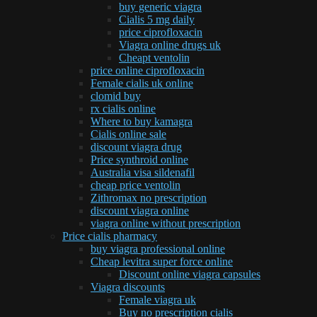
buy generic viagra
Cialis 5 mg daily
price ciprofloxacin
Viagra online drugs uk
Cheapt ventolin
price online ciprofloxacin
Female cialis uk online
clomid buy
rx cialis online
Where to buy kamagra
Cialis online sale
discount viagra drug
Price synthroid online
Australia visa sildenafil
cheap price ventolin
Zithromax no prescription
discount viagra online
viagra online without prescription
Price cialis pharmacy
buy viagra professional online
Cheap levitra super force online
Discount online viagra capsules
Viagra discounts
Female viagra uk
Buy no prescription cialis