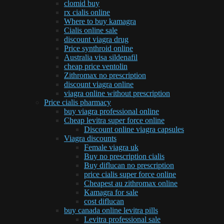
clomid buy
rx cialis online
Where to buy kamagra
Cialis online sale
discount viagra drug
Price synthroid online
Australia visa sildenafil
cheap price ventolin
Zithromax no prescription
discount viagra online
viagra online without prescription
Price cialis pharmacy
buy viagra professional online
Cheap levitra super force online
Discount online viagra capsules
Viagra discounts
Female viagra uk
Buy no prescription cialis
Buy diflucan no prescription
price cialis super force online
Cheapest au zithromax online
Kamagra for sale
cost diflucan
buy canada online levitra pills
Levitra professional sale