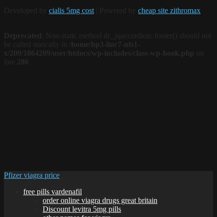
Developed by
cialis 5mg cost
| Powered by
cheap site zithromax
Deprecated
: Non-static method dc_jqaccordion::footer() should not
be called statically in
/home/hp3-linc7-nfs1-
x/209/1864209/user/htdocs/wp-includes/class-wp-hook.php
on
line
286
Pfizer viagra price
free pills vardenafil
order online viagra drugs great britain
Discount levitra 5mg pills