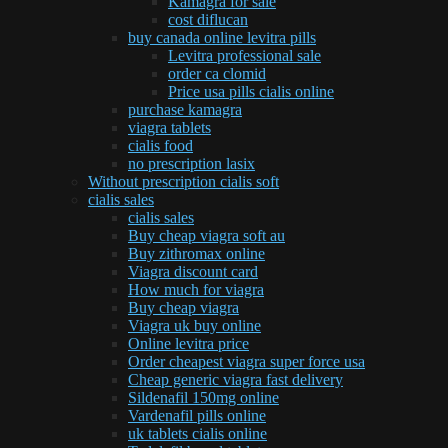
Kamagra for sale
cost diflucan
buy canada online levitra pills
Levitra professional sale
order ca clomid
Price usa pills cialis online
purchase kamagra
viagra tablets
cialis food
no prescription lasix
Without prescription cialis soft
cialis sales
cialis sales
Buy cheap viagra soft au
Buy zithromax online
Viagra discount card
How much for viagra
Buy cheap viagra
Viagra uk buy online
Online levitra price
Order cheapest viagra super force usa
Cheap generic viagra fast delivery
Sildenafil 150mg online
Vardenafil pills online
uk tablets cialis online