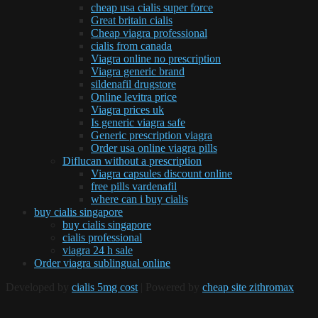
cheap usa cialis super force
Great britain cialis
Cheap viagra professional
cialis from canada
Viagra online no prescription
Viagra generic brand
sildenafil drugstore
Online levitra price
Viagra prices uk
Is generic viagra safe
Generic prescription viagra
Order usa online viagra pills
Diflucan without a prescription
Viagra capsules discount online
free pills vardenafil
where can i buy cialis
buy cialis singapore
buy cialis singapore
cialis professional
viagra 24 h sale
Order viagra sublingual online
Developed by
cialis 5mg cost
| Powered by
cheap site zithromax