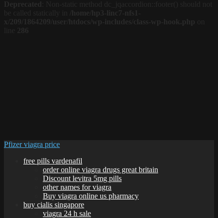
Deprecated
: Non-static method dc_jqaccordion::footer() should not
be called statically in
/home/hp3-linc7-nfs1-
x/209/1864209/user/htdocs/wp-includes/class-wp-hook.php
on
line
286
Pfizer viagra price
free pills vardenafil
order online viagra drugs great britain
Discount levitra 5mg pills
other names for viagra
Buy viagra online us pharmacy
buy cialis singapore
viagra 24 h sale