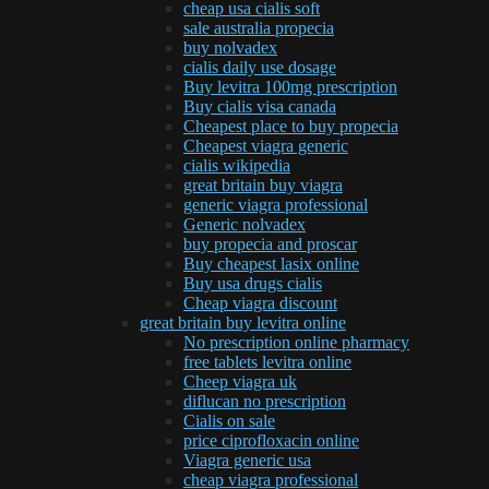
cheap usa cialis soft
sale australia propecia
buy nolvadex
cialis daily use dosage
Buy levitra 100mg prescription
Buy cialis visa canada
Cheapest place to buy propecia
Cheapest viagra generic
cialis wikipedia
great britain buy viagra
generic viagra professional
Generic nolvadex
buy propecia and proscar
Buy cheapest lasix online
Buy usa drugs cialis
Cheap viagra discount
great britain buy levitra online
No prescription online pharmacy
free tablets levitra online
Cheep viagra uk
diflucan no prescription
Cialis on sale
price ciprofloxacin online
Viagra generic usa
cheap viagra professional