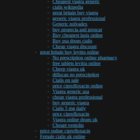
Cheapest viagra generic
cialis wikipedia
great britain buy viagra
generic viagra professional
Generic nolvadex
buy propecia and proscar
Buy cheapest lasix online
Buy usa drugs cialis
Cheap viagra discount
great britain buy levitra online
No prescription online pharmacy
free tablets levitra online
Cheep viagra uk
diflucan no prescription
Cialis on sale
price ciprofloxacin online
Viagra generic usa
cheap viagra professional
buy generic viagra
Cialis 5 mg daily
price ciprofloxacin
Viagra online drugs uk
Cheapt ventolin
price online ciprofloxacin
Female cialis uk online