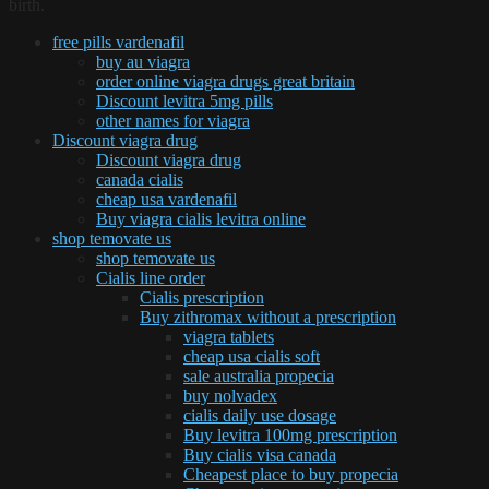
birth.
free pills vardenafil
buy au viagra
order online viagra drugs great britain
Discount levitra 5mg pills
other names for viagra
Discount viagra drug
Discount viagra drug
canada cialis
cheap usa vardenafil
Buy viagra cialis levitra online
shop temovate us
shop temovate us
Cialis line order
Cialis prescription
Buy zithromax without a prescription
viagra tablets
cheap usa cialis soft
sale australia propecia
buy nolvadex
cialis daily use dosage
Buy levitra 100mg prescription
Buy cialis visa canada
Cheapest place to buy propecia