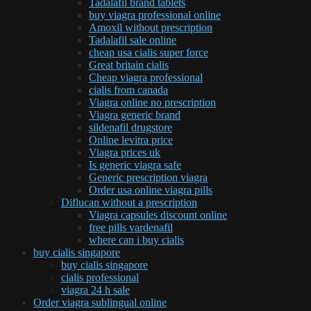
Tadalafil brand tablets
buy viagra professional online
Amoxil without prescription
Tadalafil sale online
cheap usa cialis super force
Great britain cialis
Cheap viagra professional
cialis from canada
Viagra online no prescription
Viagra generic brand
sildenafil drugstore
Online levitra price
Viagra prices uk
Is generic viagra safe
Generic prescription viagra
Order usa online viagra pills
Diflucan without a prescription
Viagra capsules discount online
free pills vardenafil
where can i buy cialis
buy cialis singapore
buy cialis singapore
cialis professional
viagra 24 h sale
Order viagra sublingual online