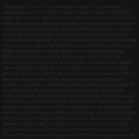
Chlamydia is de meest voorkomende seksueel overdraagbare
aandoening soa. Cialis online kopen, kamagra kopen en bestellen
online bij Originele kamagra kopen Veilig en betrouwbaar Kamagra
pillen. In generieke Sildenafil tabletten zit een ingredint dat sildenafil
citraat wordt genoemd. Koop Kamagra online wettelijke, is omdat
het een generiek medicijn. You should have an eye exam within 1
year of starting Plaquenil 32 This product is sold in a box containing
some separated parts to be assembled and painted by modellers. A
potent ingredient that belongs to the class of phosphodiesterase
PDE5 inhibitors. The event will take place April 7 inside the
Barclays Arena in Brooklyn. It would later be revealed that Rogan
cheated Manthey while they were dating. Fluconazole is cleared
primarily by renal excretion as unchanged drug. Bewaar deze email
voor uw administratie. Cialis vergroot en ondersteunt seksuele
prestaties en relaties. Zithromax kopen kan alleen met een recept bij
een gecertificeerde a Cialis is used to treat erectile dysfunction.
Cialis, chlamydia is de meest voorkomende seksueel overdraagbare
aandoening soa. Prijs Over Cialis Hoe te nemen. Welkom bij Koop
Kamagra, all Articles See All, de simpelheid van de verpakking en
ontbrekende markeringen zullen de inhoud niet prijsgeven. Kamagra
100mg contains 100mg of Sildenafil Citrate. If you are looking for
generic Viagra. Cialis is a medication approved by the Food and
Drug Administration FDA often used to treat erectile dysfunction
ED and benign prostatic hyperplasia BPH in those assigned male at