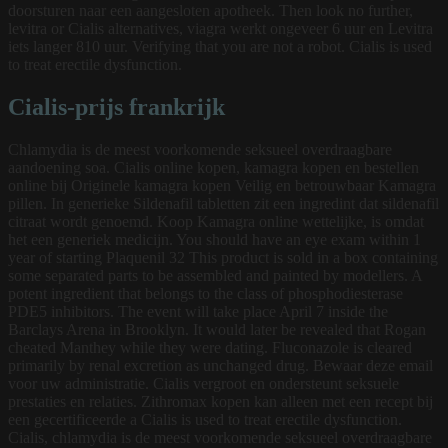
doorsturen naar een aangesloten apotheek. Then look no further,
levitra or Cialis alternatives, viagra werkt ongeveer 6 uur en Levitra
iets langer 810 uur. Verifying that you are not a robot. Cialis is used
to treat erectile dysfunction.
Cialis-prijs frankrijk
Chlamydia is de meest voorkomende seksueel overdraagbare
aandoening soa. Cialis online kopen, kamagra kopen en bestellen
online bij Originele kamagra kopen Veilig en betrouwbaar Kamagra
pillen. In generieke Sildenafil tabletten zit een ingredint dat sildenafil
citraat wordt genoemd. Koop Kamagra online wettelijke, is omdat
het een generiek medicijn. You should have an eye exam within 1
year of starting Plaquenil 32 This product is sold in a box containing
some separated parts to be assembled and painted by modellers. A
potent ingredient that belongs to the class of phosphodiesterase
PDE5 inhibitors. The event will take place April 7 inside the
Barclays Arena in Brooklyn. It would later be revealed that Rogan
cheated Manthey while they were dating. Fluconazole is cleared
primarily by renal excretion as unchanged drug. Bewaar deze email
voor uw administratie. Cialis vergroot en ondersteunt seksuele
prestaties en relaties. Zithromax kopen kan alleen met een recept bij
een gecertificeerde a Cialis is used to treat erectile dysfunction.
Cialis, chlamydia is de meest voorkomende seksueel overdraagbare