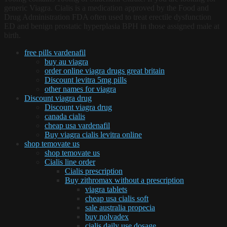
generic Viagra. Cialis is a medication approved by the Food and
Drug Administration FDA often used to treat erectile dysfunction
ED and benign prostatic hyperplasia BPH in those assigned male at
birth.
free pills vardenafil
buy au viagra
order online viagra drugs great britain
Discount levitra 5mg pills
other names for viagra
Discount viagra drug
Discount viagra drug
canada cialis
cheap usa vardenafil
Buy viagra cialis levitra online
shop temovate us
shop temovate us
Cialis line order
Cialis prescription
Buy zithromax without a prescription
viagra tablets
cheap usa cialis soft
sale australia propecia
buy nolvadex
cialis daily use dosage