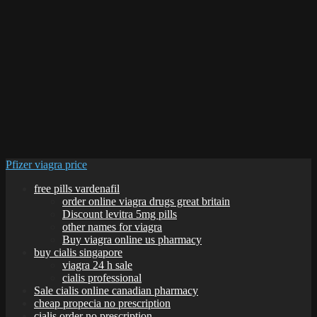
Pfizer viagra price
free pills vardenafil
order online viagra drugs great britain
Discount levitra 5mg pills
other names for viagra
Buy viagra online us pharmacy
buy cialis singapore
viagra 24 h sale
cialis professional
Sale cialis online canadian pharmacy
cheap propecia no prescription
cialis order no prescription