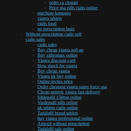
order ca clomid
Price usa pills cialis online
purchase kamagra
viagra tablets
cialis food
no prescription lasix
Without prescription cialis soft
cialis sales
cialis sales
Buy cheap viagra soft au
Buy zithromax online
Viagra discount card
How much for viagra
Buy cheap viagra
Viagra uk buy online
Online levitra price
Order cheapest viagra super force usa
Cheap generic viagra fast delivery
Sildenafil 150mg online
Vardenafil pills online
uk tablets cialis online
Tadalafil brand tablets
buy viagra professional online
Amoxil without prescription
Tadalafil sale online