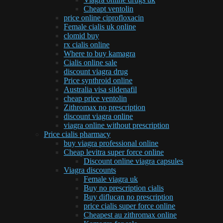
Cheapt ventolin
price online ciprofloxacin
Female cialis uk online
clomid buy
rx cialis online
Where to buy kamagra
Cialis online sale
discount viagra drug
Price synthroid online
Australia visa sildenafil
cheap price ventolin
Zithromax no prescription
discount viagra online
viagra online without prescription
Price cialis pharmacy
buy viagra professional online
Cheap levitra super force online
Discount online viagra capsules
Viagra discounts
Female viagra uk
Buy no prescription cialis
Buy diflucan no prescription
price cialis super force online
Cheapest au zithromax online