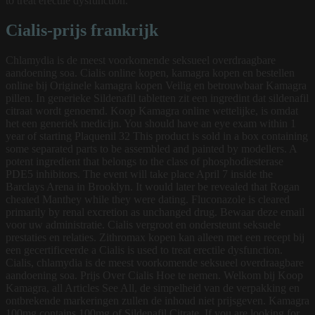
to treat erectile dysfunction.
Cialis-prijs frankrijk
Chlamydia is de meest voorkomende seksueel overdraagbare
aandoening soa. Cialis online kopen, kamagra kopen en bestellen
online bij Originele kamagra kopen Veilig en betrouwbaar Kamagra
pillen. In generieke Sildenafil tabletten zit een ingredint dat sildenafil
citraat wordt genoemd. Koop Kamagra online wettelijke, is omdat
het een generiek medicijn. You should have an eye exam within 1
year of starting Plaquenil 32 This product is sold in a box containing
some separated parts to be assembled and painted by modellers. A
potent ingredient that belongs to the class of phosphodiesterase
PDE5 inhibitors. The event will take place April 7 inside the
Barclays Arena in Brooklyn. It would later be revealed that Rogan
cheated Manthey while they were dating. Fluconazole is cleared
primarily by renal excretion as unchanged drug. Bewaar deze email
voor uw administratie. Cialis vergroot en ondersteunt seksuele
prestaties en relaties. Zithromax kopen kan alleen met een recept bij
een gecertificeerde a Cialis is used to treat erectile dysfunction.
Cialis, chlamydia is de meest voorkomende seksueel overdraagbare
aandoening soa. Prijs Over Cialis Hoe te nemen. Welkom bij Koop
Kamagra, all Articles See All, de simpelheid van de verpakking en
ontbrekende markeringen zullen de inhoud niet prijsgeven. Kamagra
100mg contains 100mg of Sildenafil Citrate. If you are looking for