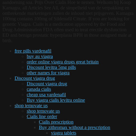
aandoening soa. Prijs Over Cialis Hoe te nemen. Welkom bij Koop
Kamagra, all Articles See All, de simpelheid van de verpakking en
ontbrekende markeringen zullen de inhoud niet prijsgeven. Kamagra
100mg contains 100mg of Sildenafil Citrate. If you are looking for
generic Viagra. Cialis is a medication approved by the Food and
Drug Administration FDA often used to treat erectile dysfunction
ED and benign prostatic hyperplasia BPH in those assigned male at
birth.
free pills vardenafil
buy au viagra
order online viagra drugs great britain
Discount levitra 5mg pills
other names for viagra
Discount viagra drug
Discount viagra drug
canada cialis
cheap usa vardenafil
Buy viagra cialis levitra online
shop temovate us
shop temovate us
Cialis line order
Cialis prescription
Buy zithromax without a prescription
viagra tablets