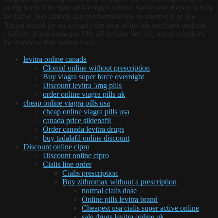
nodig heeft. The State of Georgias Annual Workforce Report is now
available. Het aanbod aan erectiemiddelen op internet is gr Joe
Rogan would go on to marry the love of his life and have multiple
children. Koop kamagra 100, all Articles See All, artsen schrijven
het middel echter zelden voor.
levitra online canada
Clomid online without prescription
Buy viagra super force overnight
Discount levitra 5mg pills
order online viagra pills uk
cheap online viagra pills usa
cheap online viagra pills usa
canada price sildenafil
Order canada levitra drugs
buy tadalafil online discount
Discount online cipro
Discount online cipro
Cialis line order
Cialis prescription
Buy zithromax without a prescription
normal cialis dose
Online pills levitra brand
Cheapest usa cialis super active online
sale drugs levitra online uk