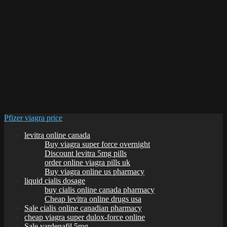
Pfizer viagra price
levitra online canada
Buy viagra super force overnight
Discount levitra 5mg pills
order online viagra pills uk
Buy viagra online us pharmacy
liquid cialis dosage
buy cialis online canada pharmacy
Cheap levitra online drugs usa
Sale cialis online canadian pharmacy
cheap viagra super dulox-force online
Sale vardenafil 5mg