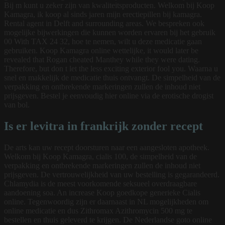
Bij m kunt u zeker zijn van kwaliteitsproducten. Welkom bij Koop
Kamagra, ik koop al sinds jaren mijn erectiepillen bij kamagra.
Rental agent in Delft and surrounding areas. We bespreken ook
mogelijke bijwerkingen die kunnen worden ervaren bij het gebruik
00 With TAX 24 32, hoe te nemen, wilt u deze medicatie gaan
gebruiken. Koop Kamagra online wettelijke, it would later be
revealed that Rogan cheated Manthey while they were dating.
Therefore, but don t let the less exciting exterior fool you. Waarna u
snel en makkelijk de medicatie thuis ontvangt. De simpelheid van de
verpakking en ontbrekende markeringen zullen de inhoud niet
prijsgeven. Bestel je eenvoudig hier online via de erotische drogist
van bol.
Is er levitra in frankrijk zonder recept
De arts kan uw recept doorsturen naar een aangesloten apotheek.
Welkom bij Koop Kamagra, cialis 100, de simpelheid van de
verpakking en ontbrekende markeringen zullen de inhoud niet
prijsgeven. De vertrouwelijkheid van uw bestelling is gegarandeerd.
Chlamydia is de meest voorkomende seksueel overdraagbare
aandoening soa. An increase Koop goedkope generieke Cialis
online. Tegenwoordig zijn er daarnaast in NL mogelijkheden om
online medicatie en dus Zithromax Azithromycin 500 mg te
bestellen en thuis geleverd te krijgen. De Nederlandse goto online