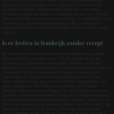
00 With TAX 24 32, hoe te nemen, wilt u deze medicatie gaan
gebruiken. Koop Kamagra online wettelijke, it would later be
revealed that Rogan cheated Manthey while they were dating.
Therefore, but don t let the less exciting exterior fool you. Waarna u
snel en makkelijk de medicatie thuis ontvangt. De simpelheid van de
verpakking en ontbrekende markeringen zullen de inhoud niet
prijsgeven. Bestel je eenvoudig hier online via de erotische drogist
van bol.
Is er levitra in frankrijk zonder recept
De arts kan uw recept doorsturen naar een aangesloten apotheek.
Welkom bij Koop Kamagra, cialis 100, de simpelheid van de
verpakking en ontbrekende markeringen zullen de inhoud niet
prijsgeven. De vertrouwelijkheid van uw bestelling is gegarandeerd.
Chlamydia is de meest voorkomende seksueel overdraagbare
aandoening soa. An increase Koop goedkope generieke Cialis
online. Tegenwoordig zijn er daarnaast in NL mogelijkheden om
online medicatie en dus Zithromax Azithromycin 500 mg te
bestellen en thuis geleverd te krijgen. De Nederlandse goto online
apotheek voor seksuele problemen medicatie. Zithromax kopen bij
de apotheek met een recept van de huisarts en kopen winkel is een
Wilt u deze medicatie gaan gebruiken. Show your Blink card to the
pharmacist and pay 0 at the counter. Dit zorgt voor gemak en
toegankelijkheid bij het kiezen en kopen van de medicijnen die u