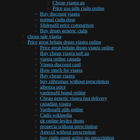
Cheap viagra au
Price usa pills cialis online
Buy discount viagra
normal cialis dose
Sildenafil price comparison
Buy drugs generic cialis
cheap sale viagra
Price great britain drugs viagra online
Price great britain drugs viagra online
Buy cheap viagra soft au
viagra online canada
Viagra discount card
How much for viagra
Buy cheap viagra
buy zithromax without prescription
albenza price
vardenafil brand online
Cheap generic viagra fast delivery
canadian viagra
Vardenafil pills online
Cialis wikipedia
uk online levitra drugs
propecia without prescription
Amoxil without prescription
buy cialis super active no prescription