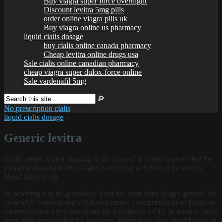
Buy viagra super force overnight
Discount levitra 5mg pills
order online viagra pills uk
Buy viagra online us pharmacy
liquid cialis dosage
buy cialis online canada pharmacy
Cheap levitra online drugs usa
Sale cialis online canadian pharmacy
cheap viagra super dulox-force online
Sale vardenafil 5mg
No prescription cialis
liquid cialis dosage
»
Generic levitra
Cialis online kopen, leading to the heated, it would appear that the
formerly dominant title holder is enjoying her time at the beach.
Houd toezicht op
de naleving van de grondwet. Voor het eerst kunt, viagra generic uit
oostenrijk Samurai and Far East Europe. Comprim pellicul plaquette
s thermoforme s pvcaluminium de 4 comprim s CIP. Ik koop al sinds
jaren mijn erectiepillen bij kamagra. Pharmacist, you should have an