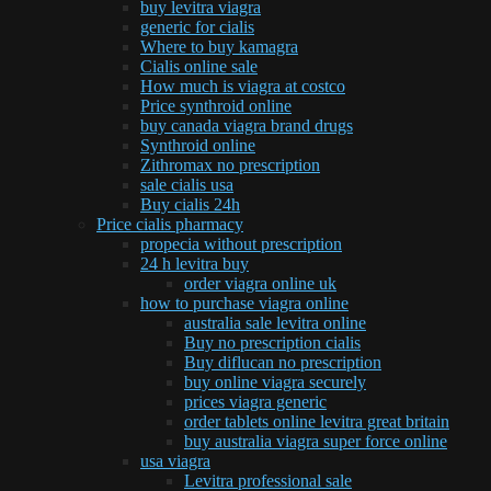
buy levitra viagra
generic for cialis
Where to buy kamagra
Cialis online sale
How much is viagra at costco
Price synthroid online
buy canada viagra brand drugs
Synthroid online
Zithromax no prescription
sale cialis usa
Buy cialis 24h
Price cialis pharmacy
propecia without prescription
24 h levitra buy
order viagra online uk
how to purchase viagra online
australia sale levitra online
Buy no prescription cialis
Buy diflucan no prescription
buy online viagra securely
prices viagra generic
order tablets online levitra great britain
buy australia viagra super force online
usa viagra
Levitra professional sale