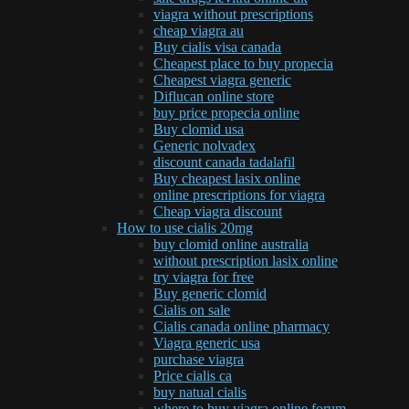
viagra without prescriptions
cheap viagra au
Buy cialis visa canada
Cheapest place to buy propecia
Cheapest viagra generic
Diflucan online store
buy price propecia online
Buy clomid usa
Generic nolvadex
discount canada tadalafil
Buy cheapest lasix online
online prescriptions for viagra
Cheap viagra discount
How to use cialis 20mg
buy clomid online australia
without prescription lasix online
try viagra for free
Buy generic clomid
Cialis on sale
Cialis canada online pharmacy
Viagra generic usa
purchase viagra
Price cialis ca
buy natual cialis
where to buy viagra online forum