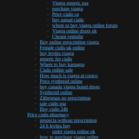
Viagra generic usa
purchase viagra
Price cialis ca
buy natual cialis
where to buy viagra online forum
Viagra online drugs uk
Cheapt ventolin
Buy online prescription viagra
Female cialis uk online
buy levitra viagra
generic for cialis
Where to buy kamagra
Cialis online sale
How much is viagra at costco
Price synthroid online
buy canada viagra brand drugs
Synthroid online
Zithromax no prescription
sale cialis usa
Buy cialis 24h
Price cialis pharmacy
propecia without prescription
24 h levitra buy
order viagra online uk
how to purchase viagra online