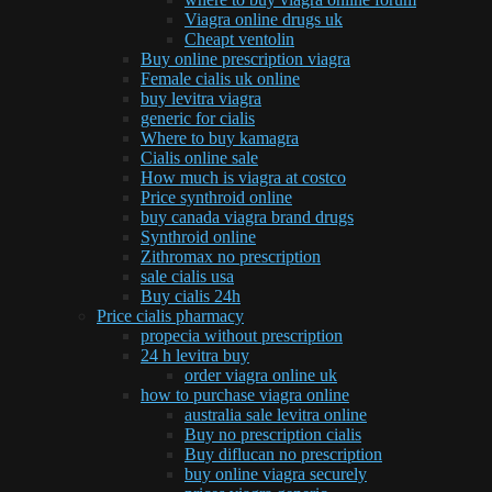
Viagra online drugs uk
Cheapt ventolin
Buy online prescription viagra
Female cialis uk online
buy levitra viagra
generic for cialis
Where to buy kamagra
Cialis online sale
How much is viagra at costco
Price synthroid online
buy canada viagra brand drugs
Synthroid online
Zithromax no prescription
sale cialis usa
Buy cialis 24h
Price cialis pharmacy
propecia without prescription
24 h levitra buy
order viagra online uk
how to purchase viagra online
australia sale levitra online
Buy no prescription cialis
Buy diflucan no prescription
buy online viagra securely