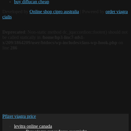
buy diflucan cheap
Developed by
Online shop cipro australia
| Powered by
order viagra
cialis
Deprecated
: Non-static method dc_jqaccordion::footer() should not
be called statically in
/home/hp3-linc7-nfs1-
x/209/1864209/user/htdocs/wp-includes/class-wp-hook.php
on
line
286
Pfizer viagra price
levitra online canada