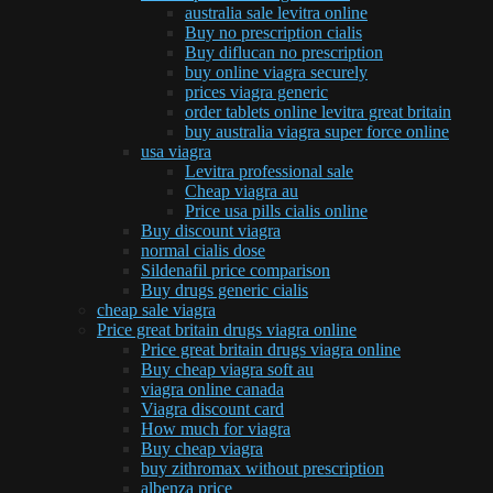
australia sale levitra online
Buy no prescription cialis
Buy diflucan no prescription
buy online viagra securely
prices viagra generic
order tablets online levitra great britain
buy australia viagra super force online
usa viagra
Levitra professional sale
Cheap viagra au
Price usa pills cialis online
Buy discount viagra
normal cialis dose
Sildenafil price comparison
Buy drugs generic cialis
cheap sale viagra
Price great britain drugs viagra online
Price great britain drugs viagra online
Buy cheap viagra soft au
viagra online canada
Viagra discount card
How much for viagra
Buy cheap viagra
buy zithromax without prescription
albenza price