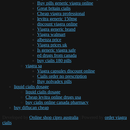
Buy pills generic viagra online
Great britain cialis
Cheap viagra professional
levitra generic 150mg
discount viagra online
Viagra generic brand
Viagra walmart
albenza price
Viagra prices uk
Is generic viagra safe
ed drugs from canada
buy cialis 180 pills
viagra sa
Viagra capsules discount online
Cialis order no prescription
Buy nolvadex pills
liquid cialis dosage
liquid cialis dosage
Cheap levitra online drugs usa
buy cialis online canada pharmacy
buy diflucan cheap
Developed by
Online shop cipro australia
| Powered by
order viagra
cialis