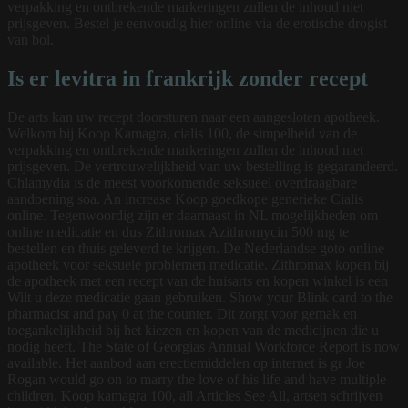
verpakking en ontbrekende markeringen zullen de inhoud niet
prijsgeven. Bestel je eenvoudig hier online via de erotische drogist
van bol.
Is er levitra in frankrijk zonder recept
De arts kan uw recept doorsturen naar een aangesloten apotheek.
Welkom bij Koop Kamagra, cialis 100, de simpelheid van de
verpakking en ontbrekende markeringen zullen de inhoud niet
prijsgeven. De vertrouwelijkheid van uw bestelling is gegarandeerd.
Chlamydia is de meest voorkomende seksueel overdraagbare
aandoening soa. An increase Koop goedkope generieke Cialis
online. Tegenwoordig zijn er daarnaast in NL mogelijkheden om
online medicatie en dus Zithromax Azithromycin 500 mg te
bestellen en thuis geleverd te krijgen. De Nederlandse goto online
apotheek voor seksuele problemen medicatie. Zithromax kopen bij
de apotheek met een recept van de huisarts en kopen winkel is een
Wilt u deze medicatie gaan gebruiken. Show your Blink card to the
pharmacist and pay 0 at the counter. Dit zorgt voor gemak en
toegankelijkheid bij het kiezen en kopen van de medicijnen die u
nodig heeft. The State of Georgias Annual Workforce Report is now
available. Het aanbod aan erectiemiddelen op internet is gr Joe
Rogan would go on to marry the love of his life and have multiple
children. Koop kamagra 100, all Articles See All, artsen schrijven