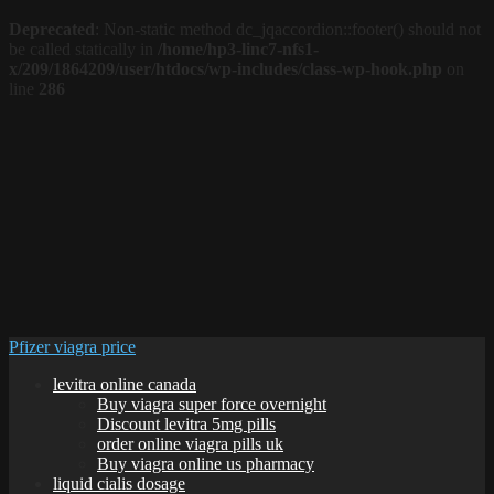
Deprecated
: Non-static method dc_jqaccordion::footer() should not
be called statically in
/home/hp3-linc7-nfs1-
x/209/1864209/user/htdocs/wp-includes/class-wp-hook.php
on
line
286
Pfizer viagra price
levitra online canada
Buy viagra super force overnight
Discount levitra 5mg pills
order online viagra pills uk
Buy viagra online us pharmacy
liquid cialis dosage