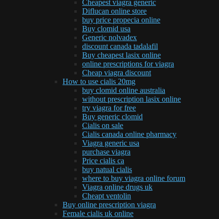
Cheapest viagra generic
Diflucan online store
buy price propecia online
Buy clomid usa
Generic nolvadex
discount canada tadalafil
Buy cheapest lasix online
online prescriptions for viagra
Cheap viagra discount
How to use cialis 20mg
buy clomid online australia
without prescription lasix online
try viagra for free
Buy generic clomid
Cialis on sale
Cialis canada online pharmacy
Viagra generic usa
purchase viagra
Price cialis ca
buy natual cialis
where to buy viagra online forum
Viagra online drugs uk
Cheapt ventolin
Buy online prescription viagra
Female cialis uk online