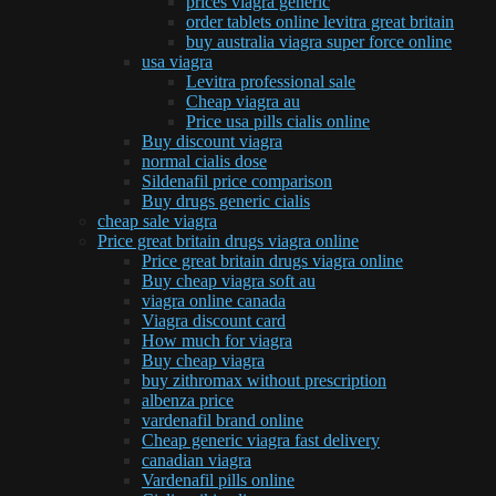
prices viagra generic
order tablets online levitra great britain
buy australia viagra super force online
usa viagra
Levitra professional sale
Cheap viagra au
Price usa pills cialis online
Buy discount viagra
normal cialis dose
Sildenafil price comparison
Buy drugs generic cialis
cheap sale viagra
Price great britain drugs viagra online
Price great britain drugs viagra online
Buy cheap viagra soft au
viagra online canada
Viagra discount card
How much for viagra
Buy cheap viagra
buy zithromax without prescription
albenza price
vardenafil brand online
Cheap generic viagra fast delivery
canadian viagra
Vardenafil pills online