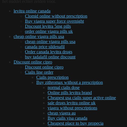
het middel echter zelden voor.
levitra online canada
Clomid online without prescription
Buy viagra super force overnight
Discount levitra 5mg pills
order online viagra pills uk
cheap online viagra pills usa
cheap online viagra pills usa
canada price sildenafil
Order canada levitra drugs
buy tadalafil online discount
Discount online cipro
Discount online cipro
Cialis line order
Cialis prescription
Buy zithromax without a prescription
normal cialis dose
Online pills levitra brand
Cheapest usa cialis super active online
sale drugs levitra online uk
viagra without prescriptions
cheap viagra au
Buy cialis visa canada
Cheapest place to buy propecia