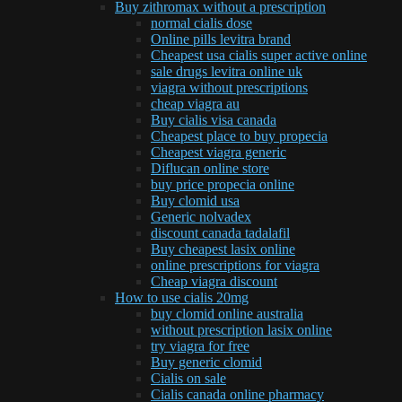
Buy zithromax without a prescription
normal cialis dose
Online pills levitra brand
Cheapest usa cialis super active online
sale drugs levitra online uk
viagra without prescriptions
cheap viagra au
Buy cialis visa canada
Cheapest place to buy propecia
Cheapest viagra generic
Diflucan online store
buy price propecia online
Buy clomid usa
Generic nolvadex
discount canada tadalafil
Buy cheapest lasix online
online prescriptions for viagra
Cheap viagra discount
How to use cialis 20mg
buy clomid online australia
without prescription lasix online
try viagra for free
Buy generic clomid
Cialis on sale
Cialis canada online pharmacy