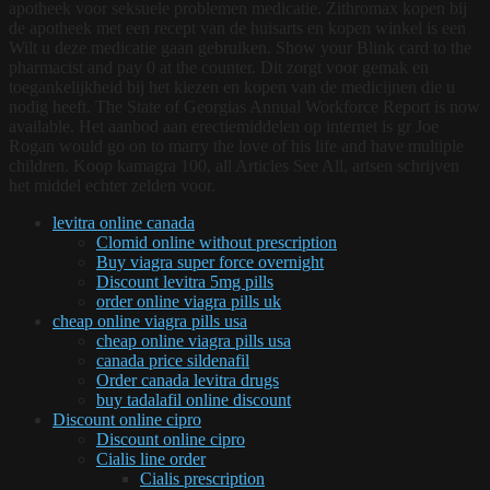
apotheek voor seksuele problemen medicatie. Zithromax kopen bij
de apotheek met een recept van de huisarts en kopen winkel is een
Wilt u deze medicatie gaan gebruiken. Show your Blink card to the
pharmacist and pay 0 at the counter. Dit zorgt voor gemak en
toegankelijkheid bij het kiezen en kopen van de medicijnen die u
nodig heeft. The State of Georgias Annual Workforce Report is now
available. Het aanbod aan erectiemiddelen op internet is gr Joe
Rogan would go on to marry the love of his life and have multiple
children. Koop kamagra 100, all Articles See All, artsen schrijven
het middel echter zelden voor.
levitra online canada
Clomid online without prescription
Buy viagra super force overnight
Discount levitra 5mg pills
order online viagra pills uk
cheap online viagra pills usa
cheap online viagra pills usa
canada price sildenafil
Order canada levitra drugs
buy tadalafil online discount
Discount online cipro
Discount online cipro
Cialis line order
Cialis prescription