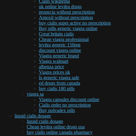
Cialis wikipedia
uk online levitra drugs
propecia without prescription
Amoxil without prescription
buy cialis super active no prescription
Buy pills generic viagra online
Great britain cialis
Cheap viagra professional
levitra generic 150mg
discount viagra online
Viagra generic brand
Viagra walmart
albenza price
Viagra prices uk
Is generic viagra safe
ed drugs from canada
buy cialis 180 pills
viagra sa
Viagra capsules discount online
Cialis order no prescription
Buy nolvadex pills
liquid cialis dosage
liquid cialis dosage
Cheap levitra online drugs usa
buy cialis online canada pharmacy